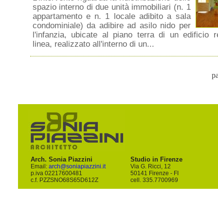
spazio interno di due unità immobiliari (n. 1
appartamento e n. 1 locale adibito a sala
condominiale) da adibire ad asilo nido per
l'infanzia, ubicate al piano terra di un edificio r
linea, realizzato all'interno di un...
p
Arch. Sonia Piazzini
Studio in Firenze
Email:
arch@soniapiazzini.it
Via G. Ricci, 12
p.iva 02217600481
50141 Firenze - FI
c.f. PZZSNO68S65D612Z
cell. 335.7700969