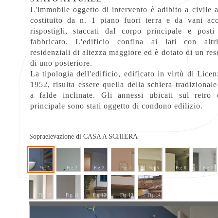
L'immobile oggetto di intervento è adibito a civile 
costituito da n. 1 piano fuori terra e da vani ac
rispostigli, staccati dal corpo principale e posti
fabbricato. L'edificio confina ai lati con altr
residenziali di altezza maggiore ed è dotato di un res
di uno posteriore.
La tipologia dell'edificio, edificato in virtù di Licen
1952, risulta essere quella della schiera tradizional
a falde inclinate. Gli annessi ubicati sul retro 
principale sono stati oggetto di condono edilizio.
Sopraelevazione di CASA A SCHIERA
Fig. 1
Fig. 2
Fig. 3
Fig. 4
Fig. 5
Fig. 6
Fig. 7
Fig. 10
Fig. 11
Fig. 12
Fig. 13
Fig. 14