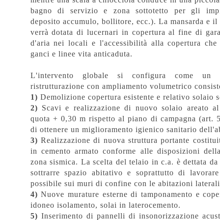
bagno di servizio e zona sottotetto per gli impi
deposito accumulo, bollitore, ecc.). La mansarda e il
verrà dotata di lucernari in copertura al fine di gar
d'aria nei locali e l'accessibilità alla copertura che
ganci e linee vita anticaduta.
L'intervento globale si configura come un i
ristrutturazione con ampliamento volumetrico consist
1)
Demolizione copertura esistente e relativo solaio s
2)
Scavi e realizzazione di nuovo solaio areato al
quota + 0,30 m rispetto al piano di campagna (art. 
di ottenere un miglioramento igienico sanitario dell'a
3)
Realizzazione di nuova struttura portante costitui
in cemento armato conforme alle disposizioni dell
zona sismica. La scelta del telaio in c.a. è dettata da
sottrarre spazio abitativo e soprattutto di lavora
possibile sui muri di confine con le abitazioni laterali
4)
Nuove murature esterne di tamponamento e coper
idoneo isolamento, solai in laterocemento.
5)
Inserimento di pannelli di insonorizzazione acust