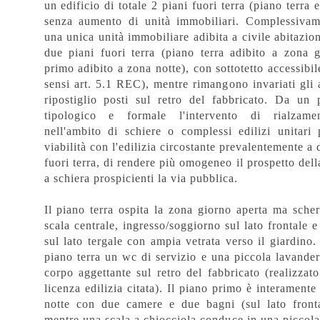
un edificio di totale 2 piani fuori terra (piano terra 
senza aumento di unità immobiliari. Complessivam
una unica unità immobiliare adibita a civile abitazion
due piani fuori terra (piano terra adibito a zona 
primo adibito a zona notte), con sottotetto accessibil
sensi art. 5.1 REC), mentre rimangono invariati gli
ripostiglio posti sul retro del fabbricato. Da un 
tipologico e formale l'intervento di rialzame
nell'ambito di schiere o complessi edilizi unitari 
viabilità con l'edilizia circostante prevalentemente a 
fuori terra, di rendere più omogeneo il prospetto della
a schiera prospicienti la via pubblica.
Il piano terra ospita la zona giorno aperta ma sche
scala centrale, ingresso/soggiorno sul lato frontale 
sul lato tergale con ampia vetrata verso il giardino
piano terra un wc di servizio e una piccola lavander
corpo aggettante sul retro del fabbricato (realizzato
licenza edilizia citata). Il piano primo è interamente
notte con due camere e due bagni (sul lato fronta
mentre una scala a chiocciola conduce in una piccol