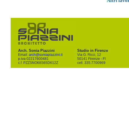
Altri lavor
Arch. Sonia Piazzini
Studio in Firenze
Email:
arch@soniapiazzini.it
Via G. Ricci, 12
p.iva 02217600481
50141 Firenze - FI
c.f. PZZSNO68S65D612Z
cell. 335.7700969